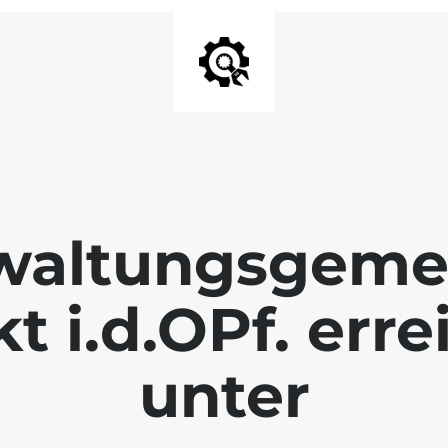
waltungsgeme
 i.d.OPf. erre
unter