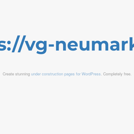
s://vg-neumar
Create stunning
under construction pages for WordPress
. Completely free.