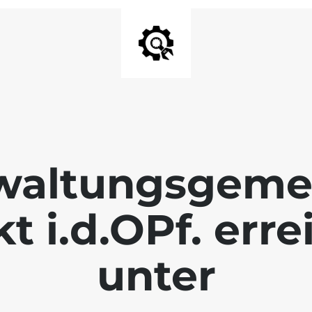
waltungsgeme
 i.d.OPf. erre
unter