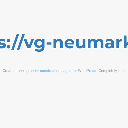
s://vg-neumar
Create stunning
under construction pages for WordPress
. Completely free.