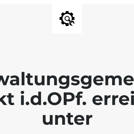
waltungsgeme
 i.d.OPf. erre
unter