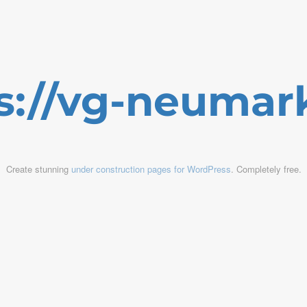
s://vg-neumar
Create stunning
under construction pages for WordPress
. Completely free.